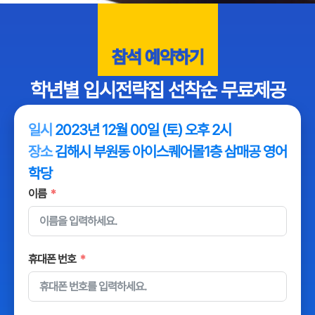
참석 예약하기
학년별 입시전략집 선착순 무료제공
일시
2023년 12월 00일 (토) 오후 2시
장소
김해시 부원동 아이스퀘어몰1층 삼매공 영어
학당
이름
휴대폰 번호