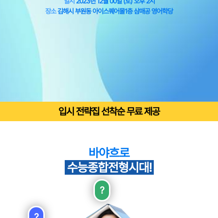
일시
2023년 12월 00일 (토) 오후 2시
장소
김해시 부원동 아이스퀘어몰1층 삼매공 영어학당
입시 전략집 선착순 무료 제공
바야흐로
수능종합전형시대!
?
?