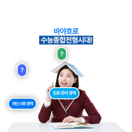
바야흐로
수능종합전형시대!
?
?
진로 관리 영역
개인·사회 영역